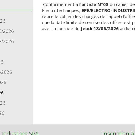
Conformément à
l’article N°08
du cahier de
Electrotechniques,
EPE/ELECTRO-INDUSTRI
retiré le cahier des charges de l’appel d’offre
026
que la date limite de remise des offres est
avec la journée du
Jeudi 18/06/2026
au lieu
E/2026
E/2026
26
A/2026
026
26
026
26
 Industries SPA
Inscription à