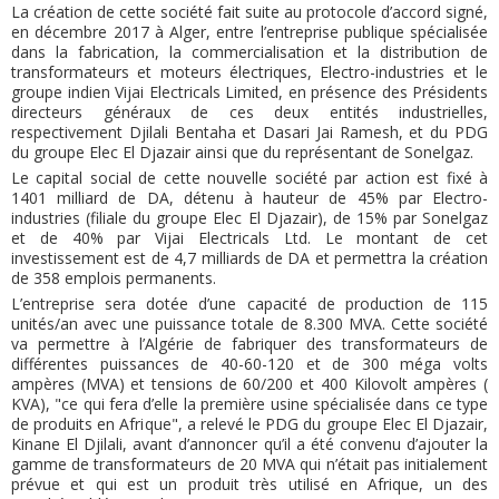
La création de cette société fait suite au protocole d’accord signé,
en décembre 2017 à Alger, entre l’entreprise publique spécialisée
dans la fabrication, la commercialisation et la distribution de
transformateurs et moteurs électriques, Electro-industries et le
groupe indien Vijai Electricals Limited, en présence des Présidents
directeurs généraux de ces deux entités industrielles,
respectivement Djilali Bentaha et Dasari Jai Ramesh, et du PDG
du groupe Elec El Djazair ainsi que du représentant de Sonelgaz.
Le capital social de cette nouvelle société par action est fixé à
1401 milliard de DA, détenu à hauteur de 45% par Electro-
industries (filiale du groupe Elec El Djazair), de 15% par Sonelgaz
et de 40% par Vijai Electricals Ltd. Le montant de cet
investissement est de 4,7 milliards de DA et permettra la création
de 358 emplois permanents.
L’entreprise sera dotée d’une capacité de production de 115
unités/an avec une puissance totale de 8.300 MVA. Cette société
va permettre à l’Algérie de fabriquer des transformateurs de
différentes puissances de 40-60-120 et de 300 méga volts
ampères (MVA) et tensions de 60/200 et 400 Kilovolt ampères (
KVA), "ce qui fera d’elle la première usine spécialisée dans ce type
de produits en Afrique", a relevé le PDG du groupe Elec El Djazair,
Kinane El Djilali, avant d’annoncer qu’il a été convenu d’ajouter la
gamme de transformateurs de 20 MVA qui n’était pas initialement
prévue et qui est un produit très utilisé en Afrique, un des