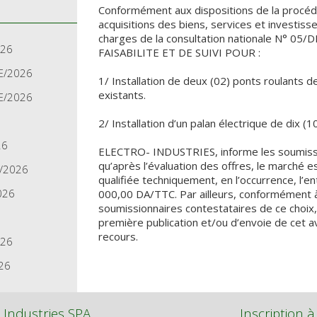
Conformément aux dispositions de la procé
acquisitions des biens, services et investis
charges de la consultation nationale N° 05/
026
FAISABILITE ET DE SUIVI POUR :
E/2026
1/ Installation de deux (02) ponts roulants 
existants.
E/2026
2/ Installation d’un palan électrique de dix 
26
ELECTRO- INDUSTRIES, informe les soumission
qu’après l’évaluation des offres, le marché e
A/2026
qualifiée techniquement, en l’occurrence, l’
026
000,00 DA/TTC. Par ailleurs, conformément à l
soumissionnaires contestataires de ce choix, 
première publication et/ou d’envoie de cet avi
recours.
026
26
 Industries SPA
Inscription à