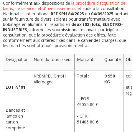
les soumissionnaires ayant participé à cet consultation, que
Conformément aux dispositions de
la procédure d’acquisition de
biens, de
services et d’investissements
et suite à la consultation
la procédure d’évaluation des offres, faite conformément
National et International
REF SPH 84/2025
du
04/09/2025
portant
aux critères fixés dans le cahier des charges, que les
sur la fourniture de divers isolants pour transformateurs avec
marchés sont attribués provisoirement à :
bobinage en aluminium, repartis en
deux (02
)
lots
,
ELECTRO-
INDUSTRIES
, informe les soumissionnaires ayant participé à cet
consultation, que la procédure d’évaluation des offres, faite
conformément aux critères fixés dans le cahier des charges, que
les marchés sont attribués provisoirement à :
Désignation
Nom du fournisseur
Montant
Quantité
Ob
KREMPEL GmbH
Total :
9 950
co
Allemagne
KG
LOT N°01
et 
re
- FOB :
49055,80 €
Bandes et
lames en
- CFR :
carton
51405,80 €
comprimé.