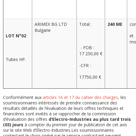
ARIMEX BG LTD
Total :
240 ME
co
Bulgarie
LOT N°02
et
moi
- FOB :
17 250,00 €
Tubes HP.
-CFR :
17750,00 €
Conformément aux
articles 16 et 17 du cahier des charges,
les
soumissionnaires intéressés de prendre connaissance des
résultats détaillés de l’évaluation de leurs offres techniques et
financières sont invités à se rapprocher de la commission
d’évaluation des offres
d’Electro-Industries
au plus tard trois
(03) jours
à compter du premier jour de publication de cet avis
sur le site Web d’Electro-Industries.Les soumissionnaires
contestant le choix opéré par le service contractant peuvent