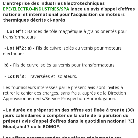
Isolateurs.
L’entreprise des Industries Electrotechniques
EPE/ELECTRO-INDUSTRIES/SPA
lance un avis d’appel d’offres
national et international pour l’acquisition de moteurs
thermiques décrits ci-après
:
-
Lot N°1
: Bandes de tôle magnétique à grains orientés pour
transformateurs.
-
Lot N°2 :
a)
- Fils de cuivre isolés au vernis pour moteurs
électriques.
b) -
Fils de cuivre isolés au vernis pour transformateurs.
- Lot N°3 :
Traversées et Isolateurs.
Les fournisseurs intéressés par le présent avis sont invités à
retirer le cahier des charges, sans frais, auprès de la Direction
Approvisionnements/Service Prospection Homologation.
- La durée de préparation des offres est fixée à trente (30)
jours calendaires à compter de la date de la parution du
présent avis d’appel d’offres dans le quotidien national
?
El
Moudjahid ?
ou le BOMOP.
Les offres accompagnées des pièces réglementaires