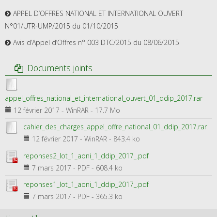
APPEL D’OFFRES NATIONAL ET INTERNATIONAL OUVERT
N°01/UTR-UMP/2015 du 01/10/2015
Avis d’Appel d’Offres n° 003 DTC/2015 du 08/06/2015
Documents joints
appel_offres_national_et_international_ouvert_01_ddip_2017.rar
12 février 2017
-
WinRAR
-
17.7 Mo
cahier_des_charges_appel_offre_national_01_ddip_2017.rar
12 février 2017
-
WinRAR
-
843.4 ko
reponses2_lot_1_aoni_1_ddip_2017_.pdf
7 mars 2017
-
PDF
-
608.4 ko
reponses1_lot_1_aoni_1_ddip_2017_.pdf
7 mars 2017
-
PDF
-
365.3 ko